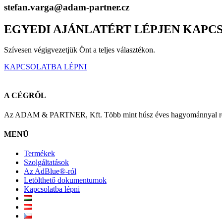
stefan.varga@adam-partner.cz
EGYEDI AJÁNLATÉRT LÉPJEN KAPC
Szívesen végigvezetjük Önt a teljes választékon.
KAPCSOLATBA LÉPNI
A CÉGRŐL
Az ADAM & PARTNER, Kft. Több mint húsz éves hagyománnyal rende
MENÜ
Termékek
Szolgáltatások
Az AdBlue®-ról
Letölthető dokumentumok
Kapcsolatba lépni