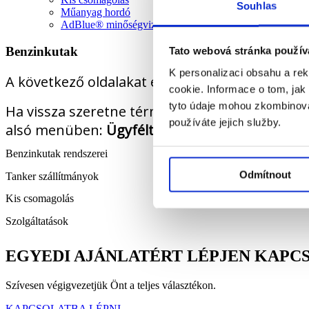
Souhlas
Műanyag hordó
AdBlue® minőségvizsgáló berendezés
Benzinkutak
Tato webová stránka použív
K personalizaci obsahu a re
A következő oldalakat egy egyszerűbb ajánlatta
cookie. Informace o tom, jak
tyto údaje mohou zkombinovat
Ha vissza szeretne térni ehhez a kereszteződés
používáte jejich služby.
alsó menüben:
Ügyféltípus
.
Benzinkutak rendszerei
Odmítnout
Tanker szállítmányok
Kis csomagolás
Szolgáltatások
EGYEDI AJÁNLATÉRT LÉPJEN KAPC
Szívesen végigvezetjük Önt a teljes választékon.
KAPCSOLATBA LÉPNI