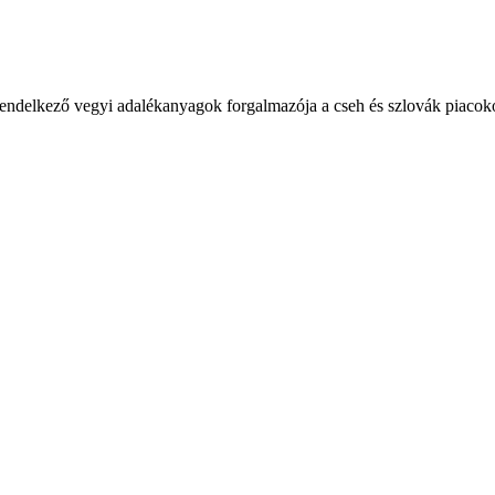
lkező vegyi adalékanyagok forgalmazója a cseh és szlovák piacok