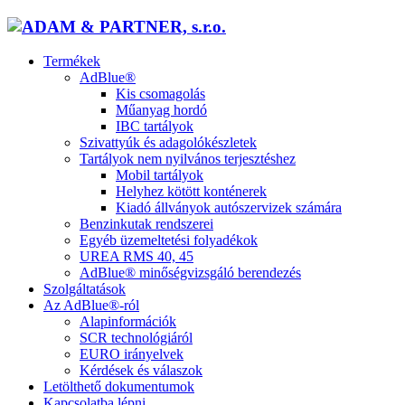
Termékek
AdBlue®
Kis csomagolás
Műanyag hordó
IBC tartályok
Szivattyúk és adagolókészletek
Tartályok nem nyilvános terjesztéshez
Mobil tartályok
Helyhez kötött konténerek
Kiadó állványok autószervizek számára
Benzinkutak rendszerei
Egyéb üzemeltetési folyadékok
UREA RMS 40, 45
AdBlue® minőségvizsgáló berendezés
Szolgáltatások
Az AdBlue®-ról
Alapinformációk
SCR technológiáról
EURO irányelvek
Kérdések és válaszok
Letölthető dokumentumok
Kapcsolatba lépni