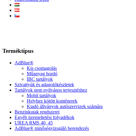
Terméktípus
AdBlue®
Kis csomagolás
Műanyag hordó
IBC tartályok
Szivattyúk és adagolókészletek
Tartályok nem nyilvános terjesztéshez
Mobil tartályok
Helyhez kötött konténerek
Kiadó állványok autószervizek számára
Benzinkutak rendszerei
Egyéb üzemeltetési folyadékok
UREA RMS 40, 45
AdBlue® minőségvizsgáló berendezés