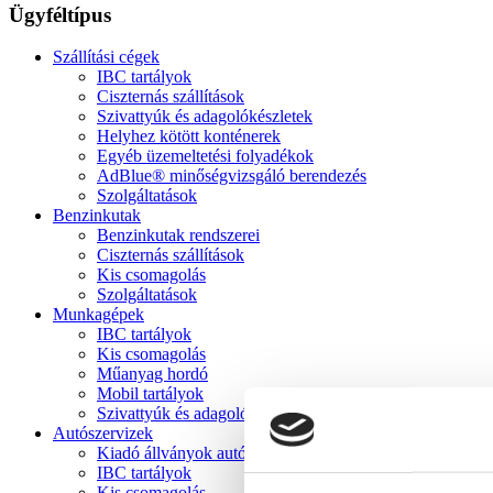
Ügyféltípus
Szállítási cégek
IBC tartályok
Ciszternás szállítások
Szivattyúk és adagolókészletek
Helyhez kötött konténerek
Egyéb üzemeltetési folyadékok
AdBlue® minőségvizsgáló berendezés
Szolgáltatások
Benzinkutak
Benzinkutak rendszerei
Ciszternás szállítások
Kis csomagolás
Szolgáltatások
Munkagépek
IBC tartályok
Kis csomagolás
Műanyag hordó
Mobil tartályok
Szivattyúk és adagolókészletek
Autószervizek
Kiadó állványok autószervizek számára
IBC tartályok
Kis csomagolás