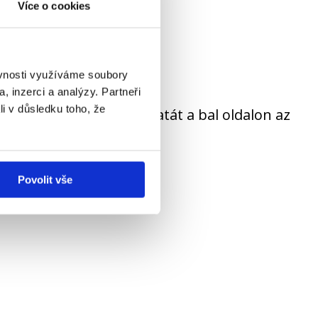
Více o cookies
ěvnosti využíváme soubory
, inzerci a analýzy. Partneři
li v důsledku toho, že
 vagy keresse meg ajánlatát a bal oldalon az
Povolit vše