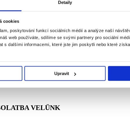
Detaily
á cookies
klam, poskytování funkcí sociálních médií a analýze naší návšt
l válogattuk ki Önnek, amely érdekelheti.
 náš web používáte, sdílíme se svými partnery pro sociální média
 s dalšími informacemi, které jste jim poskytli nebo které získa
hez, használja a vissza nyilat a böngészőjében,
Upravit
SOLATBA VELÜNK