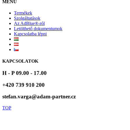
MENÜ
Termékek
Szolgáltatások
Az AdBlue®-ról
Letölthető dokumentumok
Kapcsolatba lépni
KAPCSOLATOK
H - P 09.00 - 17.00
+420 739 910 200
stefan.varga@adam-partner.cz
TOP