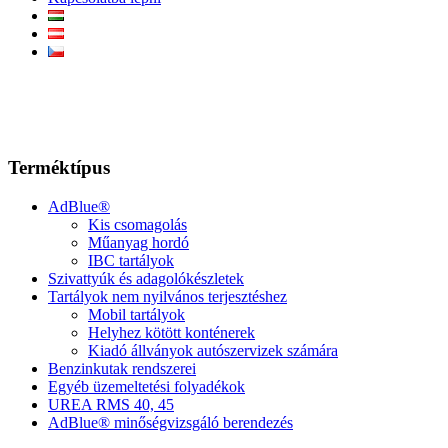
Terméktípus
AdBlue®
Kis csomagolás
Műanyag hordó
IBC tartályok
Szivattyúk és adagolókészletek
Tartályok nem nyilvános terjesztéshez
Mobil tartályok
Helyhez kötött konténerek
Kiadó állványok autószervizek számára
Benzinkutak rendszerei
Egyéb üzemeltetési folyadékok
UREA RMS 40, 45
AdBlue® minőségvizsgáló berendezés