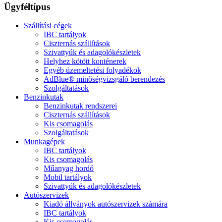
Ügyféltípus
Szállítási cégek
IBC tartályok
Ciszternás szállítások
Szivattyúk és adagolókészletek
Helyhez kötött konténerek
Egyéb üzemeltetési folyadékok
AdBlue® minőségvizsgáló berendezés
Szolgáltatások
Benzinkutak
Benzinkutak rendszerei
Ciszternás szállítások
Kis csomagolás
Szolgáltatások
Munkagépek
IBC tartályok
Kis csomagolás
Műanyag hordó
Mobil tartályok
Szivattyúk és adagolókészletek
Autószervizek
Kiadó állványok autószervizek számára
IBC tartályok
Kis csomagolás