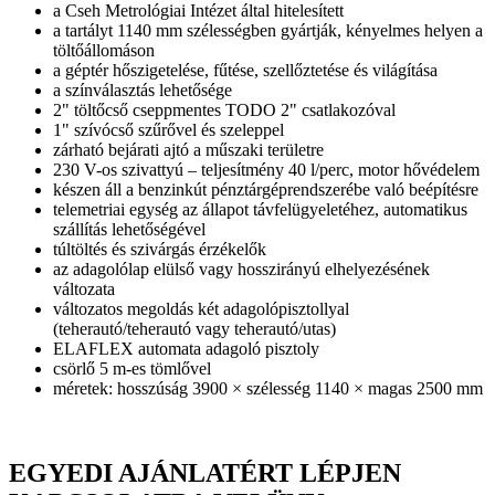
a Cseh Metrológiai Intézet által hitelesített
a tartályt 1140 mm szélességben gyártják, kényelmes helyen a
töltőállomáson
a géptér hőszigetelése, fűtése, szellőztetése és világítása
a színválasztás lehetősége
2" töltőcső cseppmentes TODO 2" csatlakozóval
1" szívócső szűrővel és szeleppel
zárható bejárati ajtó a műszaki területre
230 V-os szivattyú – teljesítmény 40 l/perc, motor hővédelem
készen áll a benzinkút pénztárgéprendszerébe való beépítésre
telemetriai egység az állapot távfelügyeletéhez, automatikus
szállítás lehetőségével
túltöltés és szivárgás érzékelők
az adagolólap elülső vagy hosszirányú elhelyezésének
változata
változatos megoldás két adagolópisztollyal
(teherautó/teherautó vagy teherautó/utas)
ELAFLEX automata adagoló pisztoly
csörlő 5 m-es tömlővel
méretek: hosszúság 3900 × szélesség 1140 × magas 2500 mm
EGYEDI AJÁNLATÉRT LÉPJEN