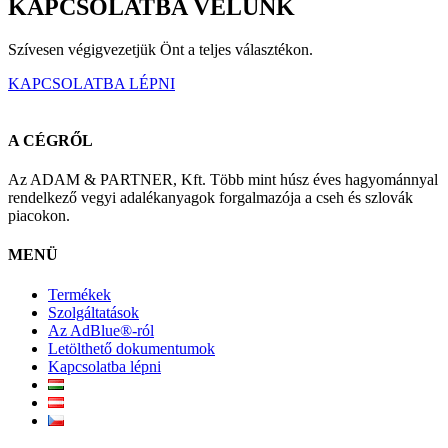
KAPCSOLATBA VELÜNK
Szívesen végigvezetjük Önt a teljes választékon.
KAPCSOLATBA LÉPNI
A CÉGRŐL
Az ADAM & PARTNER, Kft. Több mint húsz éves hagyománnyal
rendelkező vegyi adalékanyagok forgalmazója a cseh és szlovák
piacokon.
MENÜ
Termékek
Szolgáltatások
Az AdBlue®-ról
Letölthető dokumentumok
Kapcsolatba lépni