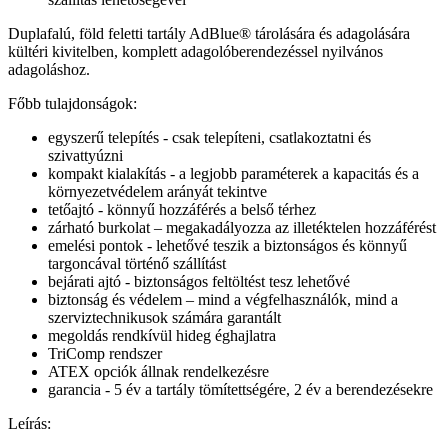
Duplafalú, föld feletti tartály AdBlue® tárolására és adagolására
kültéri kivitelben, komplett adagolóberendezéssel nyilvános
adagoláshoz.
Főbb tulajdonságok:
egyszerű telepítés - csak telepíteni, csatlakoztatni és
szivattyúzni
kompakt kialakítás - a legjobb paraméterek a kapacitás és a
környezetvédelem arányát tekintve
tetőajtó - könnyű hozzáférés a belső térhez
zárható burkolat – megakadályozza az illetéktelen hozzáférést
emelési pontok - lehetővé teszik a biztonságos és könnyű
targoncával történő szállítást
bejárati ajtó - biztonságos feltöltést tesz lehetővé
biztonság és védelem – mind a végfelhasználók, mind a
szerviztechnikusok számára garantált
megoldás rendkívül hideg éghajlatra
TriComp rendszer
ATEX opciók állnak rendelkezésre
garancia - 5 év a tartály tömítettségére, 2 év a berendezésekre
Leírás: