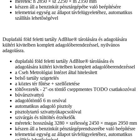
méretek: h 2850 × sz 2250 × m 2350 mm
készen áll a benzinkút pénztárgépébe való beépítésére
telemetriai egység az állapot távfelügyeletéhez, automatikus
szállítás lehetőségével
Duplafalú föld feletti tartály AdBlue® tárolására és adagolására
kültéri kivitelben komplett adagolóberendezéssel, nyilvános
adagolásra.
duplafalú föld feletti tartály AdBlue® tárolására és
adagolására kültéri kivitelben komplett adagolóberendezéssel
a Cseh Metrológiai Intézet által hitelesített
belső tartály szigetelés
a köztes tér fűtése + szellőztetése
töltővezeték - 2"-os tömlő cseppmentes TODO csatlakozóval
búvárszivattyú
adagolótömlő 6 m orsóval
automatikus adagoló pisztoly
pisztolytartó szivattyúkapcsolóval
szivárgás és túltöltés érzékelők
méretek: hosszúság 3280 × szélesség 2450 × magas 2950 mm
készen áll a benzinkút pénztárgéprendszerébe való beépítésre
telemetriai egység az állapot távfelügyeletéhez, automatikus
szállítás lehetőségével