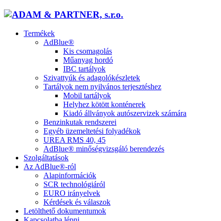
Termékek
AdBlue®
Kis csomagolás
Műanyag hordó
IBC tartályok
Szivattyúk és adagolókészletek
Tartályok nem nyilvános terjesztéshez
Mobil tartályok
Helyhez kötött konténerek
Kiadó állványok autószervizek számára
Benzinkutak rendszerei
Egyéb üzemeltetési folyadékok
UREA RMS 40, 45
AdBlue® minőségvizsgáló berendezés
Szolgáltatások
Az AdBlue®-ról
Alapinformációk
SCR technológiáról
EURO irányelvek
Kérdések és válaszok
Letölthető dokumentumok
Kapcsolatba lépni