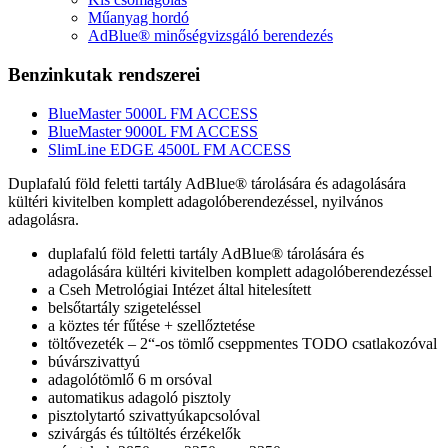
Műanyag hordó
AdBlue® minőségvizsgáló berendezés
Benzinkutak rendszerei
BlueMaster 5000L FM ACCESS
BlueMaster 9000L FM ACCESS
SlimLine EDGE 4500L FM ACCESS
Duplafalú föld feletti tartály AdBlue® tárolására és adagolására
kültéri kivitelben komplett adagolóberendezéssel, nyilvános
adagolásra.
duplafalú föld feletti tartály AdBlue® tárolására és
adagolására kültéri kivitelben komplett adagolóberendezéssel
a Cseh Metrológiai Intézet által hitelesített
belsőtartály szigeteléssel
a köztes tér fűtése + szellőztetése
töltővezeték – 2“-os tömlő cseppmentes TODO csatlakozóval
búvárszivattyú
adagolótömlő 6 m orsóval
automatikus adagoló pisztoly
pisztolytartó szivattyúkapcsolóval
szivárgás és túltöltés érzékelők