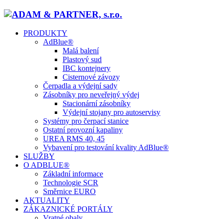
PRODUKTY
AdBlue®
Malá balení
Plastový sud
IBC kontejnery
Cisternové závozy
Čerpadla a výdejní sady
Zásobníky pro neveřejný výdej
Stacionární zásobníky
Výdejní stojany pro autoservisy
Systémy pro čerpací stanice
Ostatní provozní kapaliny
UREA RMS 40, 45
Vybavení pro testování kvality AdBlue®
SLUŽBY
O ADBLUE®
Základní informace
Technologie SCR
Směrnice EURO
AKTUALITY
ZÁKAZNICKÉ PORTÁLY
Vratné obaly