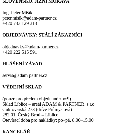
SLOVENSKO, JIŽNÍ MORAVA
Ing. Peter Mišík
peter.misik@adam-partner.cz
+420 733 129 313
OBJEDNÁVKY: STÁLÍ ZÁKAZNÍCI
objednavky@adam-partner.cz
+420 222 515 591
HLÁŠENÍ ZÁVAD
servis@adam-partner.cz
VÝDEJNÍ SKLAD
(pouze pro předem objednané zboží)
Sklad Liblice – areál ADAM & PARTNER, s.r.o.
Cukrovarská 273 (dříve Průmyslová)
282 01, Český Brod – Liblice
Otevírací doba pro nakládky: po–pá, 8.00–15.00
KANCELÁŘ