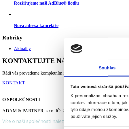
Rozšiřujeme naši AdBlue® flotilu
Nová adresa kanceláře
Rubriky
Aktuality
KONTAKTUJTE NÁS PRO INDIVIDUÁ
Souhlas
Rádi vás provedeme kompletním sortimentem.
KONTAKT
Tato webová stránka použív
K personalizaci obsahu a re
O SPOLEČNOSTI
cookie. Informace o tom, jak
tyto údaje mohou zkombinovat
ADAM & PARTNER, s.r.o. IČ: 26162351 Radlická office, Radlická 
používáte jejich služby.
Více o naší společnosti naleznete
zde
.