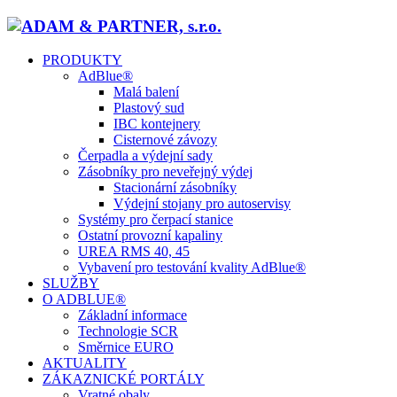
PRODUKTY
AdBlue®
Malá balení
Plastový sud
IBC kontejnery
Cisternové závozy
Čerpadla a výdejní sady
Zásobníky pro neveřejný výdej
Stacionární zásobníky
Výdejní stojany pro autoservisy
Systémy pro čerpací stanice
Ostatní provozní kapaliny
UREA RMS 40, 45
Vybavení pro testování kvality AdBlue®
SLUŽBY
O ADBLUE®
Základní informace
Technologie SCR
Směrnice EURO
AKTUALITY
ZÁKAZNICKÉ PORTÁLY
Vratné obaly