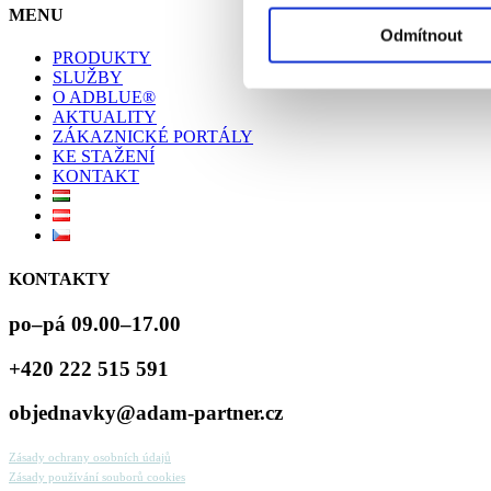
MENU
Odmítnout
PRODUKTY
SLUŽBY
O ADBLUE®
AKTUALITY
ZÁKAZNICKÉ PORTÁLY
KE STAŽENÍ
KONTAKT
KONTAKTY
po–pá 09.00–17.00
+420 222 515 591
objednavky@adam-partner.cz
Zásady ochrany osobních údajů
Zásady používání souborů cookies