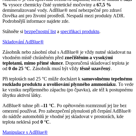
%
vysoce chemicky čisté syntetické močoviny a
67,5 %
demineralizované vody. AdBlue® není nebezpečné pro zdraví
člověka ani pro životní prostředí. Nespadá mezi produkty ADR.
Podrobnější informace najdete zde.
Stáhněte si
bezpečnostní list
a
specifikaci produktu
.
Skladování AdBlue®
Zásobník nebo zásobní obal s AdBlue® je vždy nutné skladovat na
vhodném místě chráněném před
znečištěním a vysokými
teplotami, mimo přímé slunce
. Doporučená skladovací teplota je
od
0 do 25 °C
. Zásobník musí být vždy
těsně uzavřený
.
Při teplotách nad 25 °C může docházet k
samovolnému tepelnému
rozkladu produktu a uvolňování plynného ammoniaku
. To vede
ke vzniku nepříjemného zápachu (po čpavku), ale též k postupnému
úbytku aktivní látky.
AdBlue® tuhne při
–11 °C
. Po opětovném rozmrznutí jej lze bez
omezení používat. Pro zabezpečení plynulosti při čerpání AdBlue®
do nádrže automobilů je vhodné jej skladovat v prostorách, kde
teplota neklesá pod
0 °C
.
Manipulace s AdBlue®