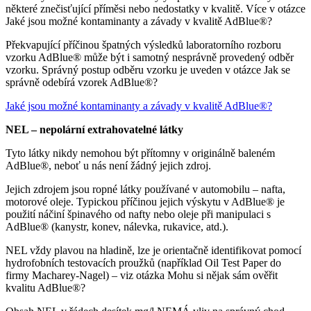
některé znečisťující příměsi nebo nedostatky v kvalitě. Více v otázce
Jaké jsou možné kontaminanty a závady v kvalitě AdBlue®?
Překvapující příčinou špatných výsledků laboratorního rozboru
vzorku AdBlue® může být i samotný nesprávně provedený odběr
vzorku. Správný postup odběru vzorku je uveden v otázce Jak se
správně odebírá vzorek AdBlue®?
Jaké jsou možné kontaminanty a závady v kvalitě AdBlue®?
NEL – nepolární extrahovatelné látky
Tyto látky nikdy nemohou být přítomny v originálně baleném
AdBlue®, neboť u nás není žádný jejich zdroj.
Jejich zdrojem jsou ropné látky používané v automobilu – nafta,
motorové oleje. Typickou příčinou jejich výskytu v AdBlue® je
použití náčiní špinavého od nafty nebo oleje při manipulaci s
AdBlue® (kanystr, konev, nálevka, rukavice, atd.).
NEL vždy plavou na hladině, lze je orientačně identifikovat pomocí
hydrofobních testovacích proužků (například Oil Test Paper do
firmy Macharey-Nagel) – viz otázka Mohu si nějak sám ověřit
kvalitu AdBlue®?