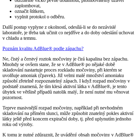
održitelné víčko pevně dotáhnout, plombovatelný uzávěr
zaplombovat,
označit štítkem,
vyplnit protokol o odběru.
Další postup vyplyne z okolností, odesílá-li se do nezávislé
laboratoře, je třeba tak učinit co nejdříve a do doby odeslání uchovat
v chladu a temnu.
Poznám kvalitu AdBlue® podle zápachu?
Ne, čistý a čerstvý roztok močoviny je čirá kapalina bez zápachu.
Mnohdy se ovšem stane, že se v AdBlue® po nějaké době
skladování nastartuje proces rozkladu močoviny, při kterém se
uvolňuje amoniak (čpavek). Již velmi malé množství amoniaku
způsobí zřetelně rozpoznatelný zápach. I když rozpad močoviny v
podstatě znamená, že tím klesá aktivní látka v AdBlue®, je tento
úbytek ve většině případů natolik malý, že není nutné mu věnovat
pozornost.
Teprve masivnější rozpad močoviny, například při nevhodném
skladování na přímém slunci, může způsobit znatelný pokles aktivní
látky ještě před koncem expirační doby, tj. před uplynutím jednoho
roku od výroby.
K tomu je nutné zdůraznit, že uváděný obsah močoviny v AdBlue®