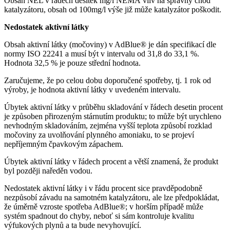
Obsah NEL v řádech desítek mg/l NEMÁ vliv na správný chod
katalyzátoru, obsah od 100mg/l výše již může katalyzátor poškodit.
Nedostatek aktivní látky
Obsah aktivní látky (močoviny) v AdBlue® je dán specifikací dle
normy ISO 22241 a musí být v intervalu od 31,8 do 33,1 %.
Hodnota 32,5 % je pouze střední hodnota.
Zaručujeme, že po celou dobu doporučené spotřeby, tj. 1 rok od
výroby, je hodnota aktivní látky v uvedeném intervalu.
Úbytek aktivní látky v průběhu skladování v řádech desetin procent
je způsoben přirozeným stárnutím produktu; to může být urychleno
nevhodným skladováním, zejména vyšší teplota způsobí rozklad
močoviny za uvolňování plynného amoniaku, to se projeví
nepříjemným čpavkovým zápachem.
Úbytek aktivní látky v řádech procent a větší znamená, že produkt
byl později naředěn vodou.
Nedostatek aktivní látky i v řádu procent sice pravděpodobně
nezpůsobí závadu na samotném katalyzátoru, ale lze předpokládat,
že úměrně vzroste spotřeba AdBlue®; v horším případě může
systém spadnout do chyby, neboť si sám kontroluje kvalitu
výfukových plynů a ta bude nevyhovující.