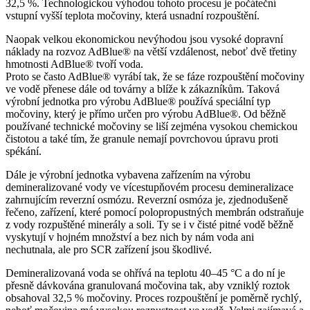
32,5 %. Technologickou výhodou tohoto procesu je počáteční
vstupní vyšší teplota močoviny, která usnadní rozpouštění.
Naopak velkou ekonomickou nevýhodou jsou vysoké dopravní
náklady na rozvoz AdBlue® na větší vzdálenost, neboť dvě třetiny
hmotnosti AdBlue® tvoří voda.
Proto se často AdBlue® vyrábí tak, že se fáze rozpouštění močoviny
ve vodě přenese dále od továrny a blíže k zákazníkům. Taková
výrobní jednotka pro výrobu AdBlue® používá speciální typ
močoviny, který je přímo určen pro výrobu AdBlue®. Od běžně
používané technické močoviny se liší zejména vysokou chemickou
čistotou a také tím, že granule nemají povrchovou úpravu proti
spékání.
Dále je výrobní jednotka vybavena zařízením na výrobu
demineralizované vody ve vícestupňovém procesu demineralizace
zahrnujícím reverzní osmózu. Reverzní osmóza je, zjednodušeně
řečeno, zařízení, které pomocí polopropustných membrán odstraňuje
z vody rozpuštěné minerály a soli. Ty se i v čisté pitné vodě běžně
vyskytují v hojném množství a bez nich by nám voda ani
nechutnala, ale pro SCR zařízení jsou škodlivé.
Demineralizovaná voda se ohřívá na teplotu 40–45 °C a do ní je
přesně dávkována granulovaná močovina tak, aby vzniklý roztok
obsahoval 32,5 % močoviny. Proces rozpouštění je poměrně rychlý,