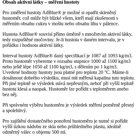
Obsah aktivní látky – měření hustoty
Pro změření hustoty AdBlue® je možné si opatřit skleněný
hustoměr, což může být blízké všem, kteří mají zkušenosti s
měřením obsahu cukru v moštu nebo obsahu lihu v pálence.
Hustota AdBlue® souvisí přímo úměrně s množstvím aktivní látky,
tedy rozpuštěné močoviny. Je-li hustota v daném intervalu, je v
pořádku i hodnota aktivní látky.
Interval hustoty AdBlue® daný specifikací je 1087 až 1093 kg/m3.
Proto hustoměr vybereme v rozsahu stupnice 1000 až 1100 kg/m3
nebo ještě lépe 1050 až 1100 kg/m3, s dělením po 1 kg/m3.
Uvedené hodnoty hustoty jsou platné pro teplotu 20 °C. Máme-li
dosáhnout dobrého výsledku, musí mít měřená kapalina tuto teplotu.
Při jiné teplotě se výsledek stává nepřesným, neboť při vyšší teplotě
hustota klesá a naopak. Hustoměr lze pořídit s teploměrem anebo
bez něj.
Při správném výběru hustoměru je výsledek měření poměrně přesný
a spolehlivý.
Pro zajištění dostatečného ponoření hustoměru je nutné si pořídit
vyšší úzkou nádobu ze skla nebo průhledného plastu, ideálně
odměrný válec o objemu 500 ml.