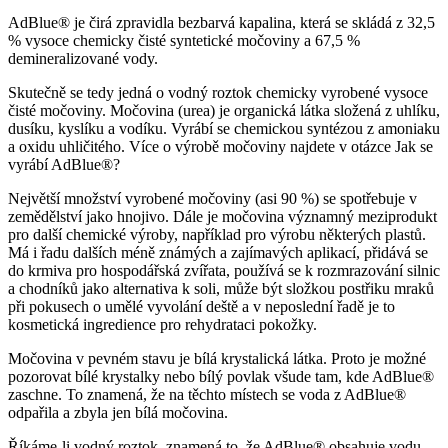
AdBlue® je čirá zpravidla bezbarvá kapalina, která se skládá z 32,5
% vysoce chemicky čisté syntetické močoviny a 67,5 %
demineralizované vody.
Skutečně se tedy jedná o vodný roztok chemicky vyrobené vysoce
čisté močoviny. Močovina (urea) je organická látka složená z uhlíku,
dusíku, kyslíku a vodíku. Vyrábí se chemickou syntézou z amoniaku
a oxidu uhličitého. Více o výrobě močoviny najdete v otázce Jak se
vyrábí AdBlue®?
Největší množství vyrobené močoviny (asi 90 %) se spotřebuje v
zemědělství jako hnojivo. Dále je močovina významný meziprodukt
pro další chemické výroby, například pro výrobu některých plastů.
Má i řadu dalších méně známých a zajímavých aplikací, přidává se
do krmiva pro hospodářská zvířata, používá se k rozmrazování silnic
a chodníků jako alternativa k soli, může být složkou postřiku mraků
při pokusech o umělé vyvolání deště a v neposlední řadě je to
kosmetická ingredience pro rehydrataci pokožky.
Močovina v pevném stavu je bílá krystalická látka. Proto je možné
pozorovat bílé krystalky nebo bílý povlak všude tam, kde AdBlue®
zaschne. To znamená, že na těchto místech se voda z AdBlue®
odpařila a zbyla jen bílá močovina.
Říkáme-li vodný roztok, znamená to, že AdBlue® obsahuje vodu.