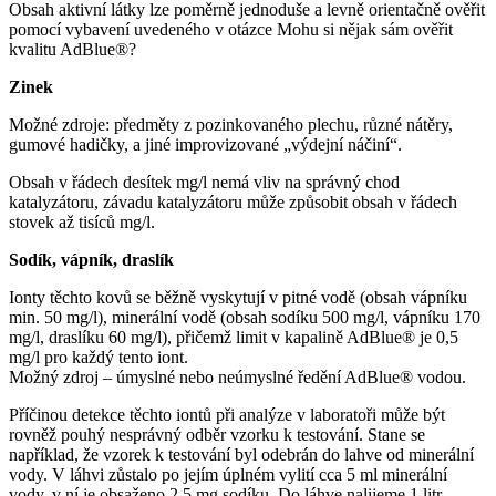
Obsah aktivní látky lze poměrně jednoduše a levně orientačně ověřit
pomocí vybavení uvedeného v otázce Mohu si nějak sám ověřit
kvalitu AdBlue®?
Zinek
Možné zdroje: předměty z pozinkovaného plechu, různé nátěry,
gumové hadičky, a jiné improvizované „výdejní náčiní“.
Obsah v řádech desítek mg/l nemá vliv na správný chod
katalyzátoru, závadu katalyzátoru může způsobit obsah v řádech
stovek až tisíců mg/l.
Sodík, vápník, draslík
Ionty těchto kovů se běžně vyskytují v pitné vodě (obsah vápníku
min. 50 mg/l), minerální vodě (obsah sodíku 500 mg/l, vápníku 170
mg/l, draslíku 60 mg/l), přičemž limit v kapalině AdBlue® je 0,5
mg/l pro každý tento iont.
Možný zdroj – úmyslné nebo neúmyslné ředění AdBlue® vodou.
Příčinou detekce těchto iontů při analýze v laboratoři může být
rovněž pouhý nesprávný odběr vzorku k testování. Stane se
například, že vzorek k testování byl odebrán do lahve od minerální
vody. V láhvi zůstalo po jejím úplném vylití cca 5 ml minerální
vody, v ní je obsaženo 2,5 mg sodíku. Do láhve nalijeme 1 litr