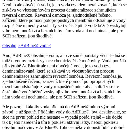
Není to ale obyčejná voda, je to voda tzv. demineralizovaná, která se
získává ve vícestupňovém procesu demineralizace zahrnujícím
reverzní osmózu. Reverzní osmóza je, zjednodušeně řečeno,
zařízení, které pomocí polopropustných membrán odstraňuje z vody
rozpuštěné minerály a soli. Ty se i v čisté pitné vodě běžně vyskytují
v hojném množství a bez nich by nám voda ani nechutnala, ale pro
SCR zařízení jsou škodlivé.
Obsahuje AdBlue® vodu?
Ano, AdBlue® obsahuje vodu, a to ze samé podstaty věci. Jedná se
totiž o vodný roztok vysoce chemicky čisté močoviny. Voda použitá
při výrobě AdBlue® ale není obyčejná voda, je to voda tzv.
demineralizovaná, která se získává ve vícestupňovém procesu
demineralizace zahrnujícím reverzní osmózu. Reverzní osmóza je,
zjednodušeně řečeno, zařízení, které pomocí polopropustných
membrán odstraňuje z vody rozpuštěné minerály a soli. Ty se i v
čisté pitné vodě běžně vyskytují v hojném množství a bez nich by
nám voda ani nechutnala, ale pro SCR zařízení jsou škodlivé.
Ale pozor, jakákoliv voda přidaná do AdBlue® mimo výrobní
závod je už špatně. Přidáním vody do AdBlue®, byť destilované, se
sice na první pohled nic nestane – vypadá pořád stejně – ale dojde
tak k jeho naředění a tím k poklesu aktivní látky, neboli poklesu
obsahu močoviny v AdBlue®. Toho se někdy dopustí řidič v dobré