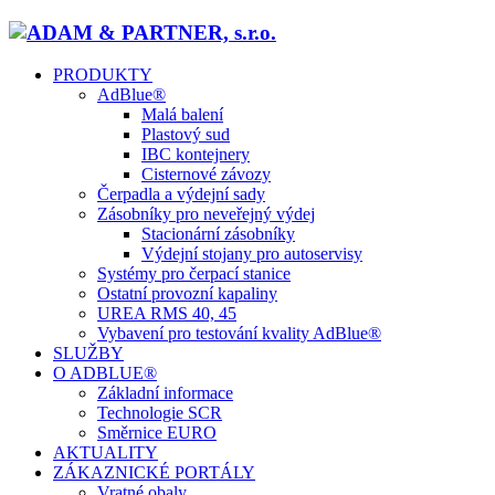
PRODUKTY
AdBlue®
Malá balení
Plastový sud
IBC kontejnery
Cisternové závozy
Čerpadla a výdejní sady
Zásobníky pro neveřejný výdej
Stacionární zásobníky
Výdejní stojany pro autoservisy
Systémy pro čerpací stanice
Ostatní provozní kapaliny
UREA RMS 40, 45
Vybavení pro testování kvality AdBlue®
SLUŽBY
O ADBLUE®
Základní informace
Technologie SCR
Směrnice EURO
AKTUALITY
ZÁKAZNICKÉ PORTÁLY
Vratné obaly