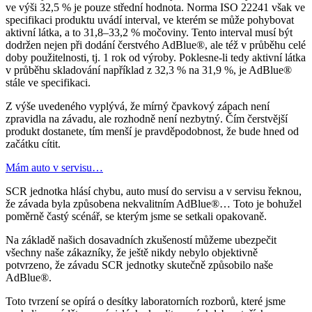
ve výši 32,5 % je pouze střední hodnota. Norma ISO 22241 však ve
specifikaci produktu uvádí interval, ve kterém se může pohybovat
aktivní látka, a to 31,8–33,2 % močoviny. Tento interval musí být
dodržen nejen při dodání čerstvého AdBlue®, ale též v průběhu celé
doby použitelnosti, tj. 1 rok od výroby. Poklesne-li tedy aktivní látka
v průběhu skladování například z 32,3 % na 31,9 %, je AdBlue®
stále ve specifikaci.
Z výše uvedeného vyplývá, že mírný čpavkový zápach není
zpravidla na závadu, ale rozhodně není nezbytný. Čím čerstvější
produkt dostanete, tím menší je pravděpodobnost, že bude hned od
začátku cítit.
Mám auto v servisu…
SCR jednotka hlásí chybu, auto musí do servisu a v servisu řeknou,
že závada byla způsobena nekvalitním AdBlue®… Toto je bohužel
poměrně častý scénář, se kterým jsme se setkali opakovaně.
Na základě našich dosavadních zkušeností můžeme ubezpečit
všechny naše zákazníky, že ještě nikdy nebylo objektivně
potvrzeno, že závadu SCR jednotky skutečně způsobilo naše
AdBlue®.
Toto tvrzení se opírá o desítky laboratorních rozborů, které jsme