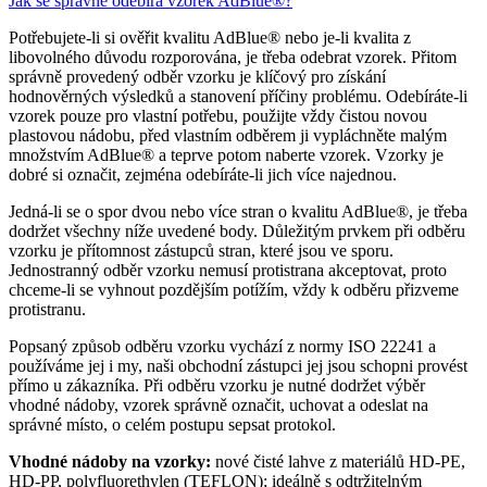
Jak se správně odebírá vzorek AdBlue®?
Potřebujete-li si ověřit kvalitu AdBlue® nebo je-li kvalita z
libovolného důvodu rozporována, je třeba odebrat vzorek. Přitom
správně provedený odběr vzorku je klíčový pro získání
hodnověrných výsledků a stanovení příčiny problému. Odebíráte-li
vzorek pouze pro vlastní potřebu, použijte vždy čistou novou
plastovou nádobu, před vlastním odběrem ji vypláchněte malým
množstvím AdBlue® a teprve potom naberte vzorek. Vzorky je
dobré si označit, zejména odebíráte-li jich více najednou.
Jedná-li se o spor dvou nebo více stran o kvalitu AdBlue®, je třeba
dodržet všechny níže uvedené body. Důležitým prvkem při odběru
vzorku je přítomnost zástupců stran, které jsou ve sporu.
Jednostranný odběr vzorku nemusí protistrana akceptovat, proto
chceme-li se vyhnout pozdějším potížím, vždy k odběru přizveme
protistranu.
Popsaný způsob odběru vzorku vychází z normy ISO 22241 a
používáme jej i my, naši obchodní zástupci jej jsou schopni provést
přímo u zákazníka. Při odběru vzorku je nutné dodržet výběr
vhodné nádoby, vzorek správně označit, uchovat a odeslat na
správné místo, o celém postupu sepsat protokol.
Vhodné nádoby na vzorky:
nové čisté lahve z materiálů HD-PE,
HD-PP, polyfluorethylen (TEFLON); ideálně s odtržitelným