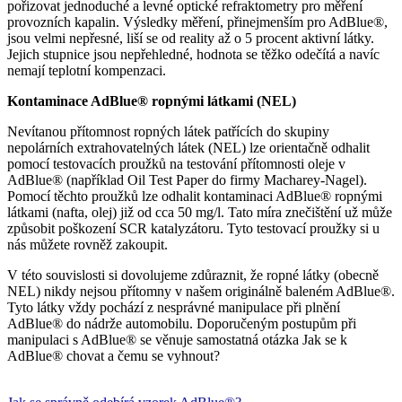
pořizovat jednoduché a levné optické refraktometry pro měření
provozních kapalin. Výsledky měření, přinejmenším pro AdBlue®,
jsou velmi nepřesné, liší se od reality až o 5 procent aktivní látky.
Jejich stupnice jsou nepřehledné, hodnota se těžko odečítá a navíc
nemají teplotní kompenzaci.
Kontaminace AdBlue® ropnými látkami (NEL)
Nevítanou přítomnost ropných látek patřících do skupiny
nepolárních extrahovatelných látek (NEL) lze orientačně odhalit
pomocí testovacích proužků na testování přítomnosti oleje v
AdBlue® (například Oil Test Paper do firmy Macharey-Nagel).
Pomocí těchto proužků lze odhalit kontaminaci AdBlue® ropnými
látkami (nafta, olej) již od cca 50 mg/l. Tato míra znečištění už může
způsobit poškození SCR katalyzátoru. Tyto testovací proužky si u
nás můžete rovněž zakoupit.
V této souvislosti si dovolujeme zdůraznit, že ropné látky (obecně
NEL) nikdy nejsou přítomny v našem originálně baleném AdBlue®.
Tyto látky vždy pochází z nesprávné manipulace při plnění
AdBlue® do nádrže automobilu. Doporučeným postupům při
manipulaci s AdBlue® se věnuje samostatná otázka Jak se k
AdBlue® chovat a čemu se vyhnout?