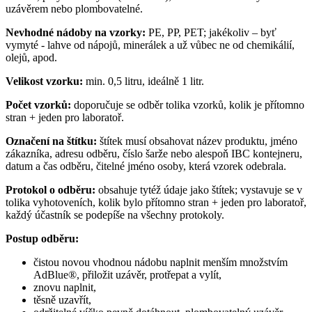
uzávěrem nebo plombovatelné.
Nevhodné nádoby na vzorky:
PE, PP, PET; jakékoliv – byť
vymyté - lahve od nápojů, minerálek a už vůbec ne od chemikálií,
olejů, apod.
Velikost vzorku:
min. 0,5 litru, ideálně 1 litr.
Počet vzorků:
doporučuje se odběr tolika vzorků, kolik je přítomno
stran + jeden pro laboratoř.
Označení na štítku:
štítek musí obsahovat název produktu, jméno
zákazníka, adresu odběru, číslo šarže nebo alespoň IBC kontejneru,
datum a čas odběru, čitelné jméno osoby, která vzorek odebrala.
Protokol o odběru:
obsahuje tytéž údaje jako štítek; vystavuje se v
tolika vyhotoveních, kolik bylo přítomno stran + jeden pro laboratoř,
každý účastník se podepíše na všechny protokoly.
Postup odběru:
čistou novou vhodnou nádobu naplnit menším množstvím
AdBlue®, přiložit uzávěr, protřepat a vylít,
znovu naplnit,
těsně uzavřít,