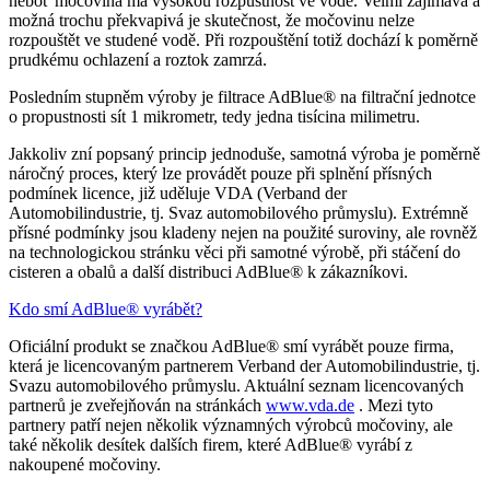
neboť močovina má vysokou rozpustnost ve vodě. Velmi zajímavá a
možná trochu překvapivá je skutečnost, že močovinu nelze
rozpouštět ve studené vodě. Při rozpouštění totiž dochází k poměrně
prudkému ochlazení a roztok zamrzá.
Posledním stupněm výroby je filtrace AdBlue® na filtrační jednotce
o propustnosti sít 1 mikrometr, tedy jedna tisícina milimetru.
Jakkoliv zní popsaný princip jednoduše, samotná výroba je poměrně
náročný proces, který lze provádět pouze při splnění přísných
podmínek licence, již uděluje VDA (Verband der
Automobilindustrie, tj. Svaz automobilového průmyslu). Extrémně
přísné podmínky jsou kladeny nejen na použité suroviny, ale rovněž
na technologickou stránku věci při samotné výrobě, při stáčení do
cisteren a obalů a další distribuci AdBlue® k zákazníkovi.
Kdo smí AdBlue® vyrábět?
Oficiální produkt se značkou AdBlue® smí vyrábět pouze firma,
která je licencovaným partnerem Verband der Automobilindustrie, tj.
Svazu automobilového průmyslu. Aktuální seznam licencovaných
partnerů je zveřejňován na stránkách
www.vda.de
. Mezi tyto
partnery patří nejen několik významných výrobců močoviny, ale
také několik desítek dalších firem, které AdBlue® vyrábí z
nakoupené močoviny.