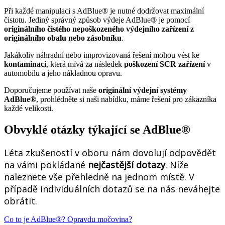
Při každé manipulaci s AdBlue® je nutné dodržovat maximální
čistotu. Jediný správný způsob výdeje AdBlue® je pomocí
originálního čistého nepoškozeného výdejního zařízení z
originálního obalu nebo zásobníku
.
Jakákoliv náhradní nebo improvizovaná řešení mohou vést ke
kontaminaci
, která mívá za následek
poškození SCR zařízení
v
automobilu a jeho nákladnou opravu.
Doporučujeme používat naše
originální výdejní systémy
AdBlue®
, prohlédněte si naši nabídku, máme řešení pro zákazníka
každé velikosti.
Obvyklé otázky týkající se AdBlue®
Léta zkušeností v oboru nám dovolují odpovědět
na vámi pokládané
nejčastější dotazy
. Níže
naleznete vše přehledně na jednom místě. V
případě individuálních dotazů se na nás neváhejte
obrátit.
Co to je AdBlue®? Opravdu močovina?