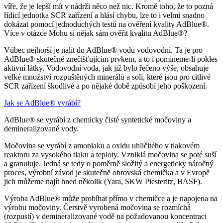
víře, že je lepší mít v nádrži něco než nic. Kromě toho, že to pozná
řídicí jednotka SCR zařízení a hlásí chybu, lze to i velmi snadno
dokázat pomocí jednoduchých testů na ověření kvality AdBlue®.
Více v otázce Mohu si nějak sám ověřit kvalitu AdBlue®?
Vůbec nejhorší je nalít do AdBlue® vodu vodovodní. Ta je pro
AdBlue® skutečně znečišťujícím prvkem, a to i pomineme-li pokles
aktivní látky. Vodovodní voda, jak již bylo řečeno výše, obsahuje
velké množství rozpuštěných minerálů a solí, které jsou pro citlivé
SCR zařízení škodlivé a po nějaké době způsobí jeho poškození.
Jak se AdBlue® vyrábí?
AdBlue® se vyrábí z chemicky čisté syntetické močoviny a
demineralizované vody.
Močovina se vyrábí z amoniaku a oxidu uhličitého v tlakovém
reaktoru za vysokého tlaku a teploty. Vzniklá močovina se poté suší
a granuluje. Jedná se tedy o poměrně složitý a energeticky náročný
proces, výrobní závod je skutečně obrovská chemička a v Evropě
jich můžeme najít hned několik (Yara, SKW Piesteritz, BASF).
Výroba AdBlue® může probíhat přímo v chemičce a je napojena na
výrobu močoviny. Čerstvě vyrobená močovina se rozmíchá
(rozpustí) v demineralizované vodě na požadovanou koncentraci