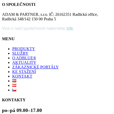
O SPOLEČNOSTI
ADAM & PARTNER, s.r.o. IČ: 26162351 Radlická office,
Radlická 348/142 150 00 Praha 5
Více o naší společnosti naleznete
zde
.
MENU
PRODUKTY
SLUŽBY
O ADBLUE®
AKTUALITY
ZÁKAZNICKÉ PORTÁLY
KE STAŽENÍ
KONTAKT
KONTAKTY
po–pá 09.00–17.00