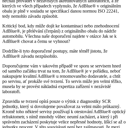
nechali provádět v nezávislých akreditovaných laboratořích, a ze
kterých ve všech případech vyplynulo, že AdBlue® v originálním
obalu je plně v souladu se specifikací danou normou ISO 22241,
tedy nemohlo závadu způsobit.
Kritický bod, kdy může dojít ke kontaminaci nebo znehodnocení
AdBlue®, je přelévání (čerpání) z originálního obalu do nádrže
automobilu. Všechna naše doporučení najdete v otázce Jak se k
AdBlue® chovat a čemu se vyhnout?
Dodržíte-li tyto doporučené postupy, máte téměř jistotu, že
AdBlue® závadu nezpůsobilo.
Doporučujeme vám v takovém případě ve sporu se servisem hned
od samého začátku trvat na tom, že AdBlue® je v pořádku, neboť
nakupujete kvalitní AdBlue® u renomovaného dodavatele, a chtít
po servisu, ať prokáže své tvrzení. To servis může jen velmi těžko,
musela by se provést nákladná expertiza zařízení v nezávislé
laboratoři.
Zpravidla se tvrzení opírá pouze o výtisk z diagnostiky SCR
jednotky, který si dovolujeme považovat za velmi málo průkazný.
Kromě toho některé servisy používají k otestování AdBlue® optický
refraktometr, s nímž mnohdy vůbec neumí zacházet, a který i při
správném zacházení poskytuje velice nepřesné hodnoty, lišící se až o
jednotky procent. V této souvislosti není bez zajímavosti, že mezi