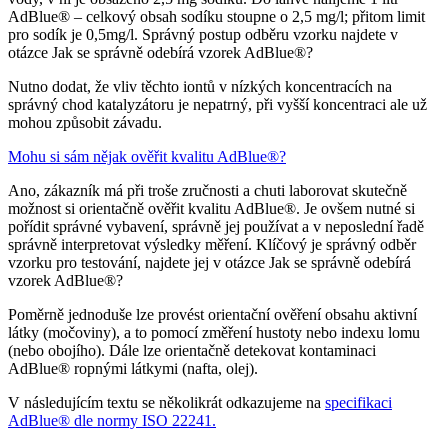
AdBlue® – celkový obsah sodíku stoupne o 2,5 mg/l; přitom limit
pro sodík je 0,5mg/l. Správný postup odběru vzorku najdete v
otázce Jak se správně odebírá vzorek AdBlue®?
Nutno dodat, že vliv těchto iontů v nízkých koncentracích na
správný chod katalyzátoru je nepatrný, při vyšší koncentraci ale už
mohou způsobit závadu.
Mohu si sám nějak ověřit kvalitu AdBlue®?
Ano, zákazník má při troše zručnosti a chuti laborovat skutečně
možnost si orientačně ověřit kvalitu AdBlue®. Je ovšem nutné si
pořídit správné vybavení, správně jej používat a v neposlední řadě
správně interpretovat výsledky měření. Klíčový je správný odběr
vzorku pro testování, najdete jej v otázce Jak se správně odebírá
vzorek AdBlue®?
Poměrně jednoduše lze provést orientační ověření obsahu aktivní
látky (močoviny), a to pomocí změření hustoty nebo indexu lomu
(nebo obojího). Dále lze orientačně detekovat kontaminaci
AdBlue® ropnými látkymi (nafta, olej).
V následujícím textu se několikrát odkazujeme na
specifikaci
AdBlue® dle normy ISO 22241.