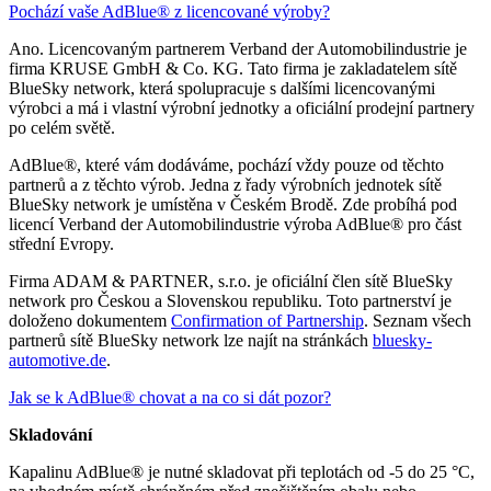
Pochází vaše AdBlue® z licencované výroby?
Ano. Licencovaným partnerem Verband der Automobilindustrie je
firma KRUSE GmbH & Co. KG. Tato firma je zakladatelem sítě
BlueSky network, která spolupracuje s dalšími licencovanými
výrobci a má i vlastní výrobní jednotky a oficiální prodejní partnery
po celém světě.
AdBlue®, které vám dodáváme, pochází vždy pouze od těchto
partnerů a z těchto výrob. Jedna z řady výrobních jednotek sítě
BlueSky network je umístěna v Českém Brodě. Zde probíhá pod
licencí Verband der Automobilindustrie výroba AdBlue® pro část
střední Evropy.
Firma ADAM & PARTNER, s.r.o. je oficiální člen sítě BlueSky
network pro Českou a Slovenskou republiku. Toto partnerství je
doloženo dokumentem
Confirmation of Partnership
. Seznam všech
partnerů sítě BlueSky network lze najít na stránkách
bluesky-
automotive.de
.
Jak se k AdBlue® chovat a na co si dát pozor?
Skladování
Kapalinu AdBlue® je nutné skladovat při teplotách od -5 do 25 °C,