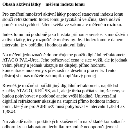
Obsah aktivní látky – měření indexu lomu
Pro změření množství aktivní látky pomocí stanovení indexu lomu
slouží refraktometr. Index lomu je fyzikální veličina, která udává
poměr mezi rychlostí šíření světla ve vakuu a v měřeném roztoku.
Index lomu má podobně jako hustota přímou souvislost s množstvím
aktivní látky, tedy rozpuštěné močoviny. Je-li index lomu v daném
intervalu, je v pořádku i hodnota aktivní látky.
Na měření jednoznačně doporučujeme použít digitální refraktometr
ATAGO PAL-Urea. Jeho pořizovací cena je sice vyšší, ale je jednak
velmi přesný a jednak ukazuje na displeji přímo hodnotu
koncentrace močoviny s přesností na desetinu procenta. Tento
přístroj si u nás můžete zakoupit. doplňkový prodej
Rovněž je možné si pořídit jiný digitální refraktometr, například
značky ATAGO, KRÜSS, atd., ale je třeba počítat s tím, že ceny se
budou pohybovat v podobné anebo vyšší hladině. Univerzální
digitální refraktometr ukazuje na stupnici přímo hodnotu indexu
lomu, který se pro AdBlue® musí pohybovat v intervalu 1,3814 až
1,3843.
Na základě našich praktických zkušeností a na základě konzultací s
odborníky na laboratorní techniku rozhodně nedoporučujeme si