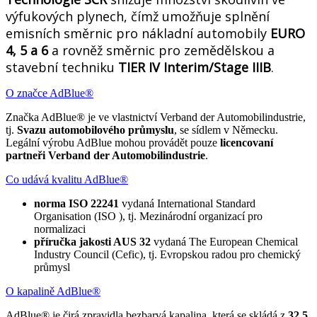
výfukových plynech, čímž umožňuje splnění
emisních směrnic pro nákladní automobily
EURO
4, 5 a 6
a rovněž směrnic pro zemědělskou a
stavební techniku
TIER IV Interim/Stage IIIB
.
O značce AdBlue®
Značka AdBlue® je ve vlastnictví Verband der Automobilindustrie,
tj.
Svazu automobilového průmyslu
, se sídlem v Německu.
Legální výrobu AdBlue mohou provádět pouze
licencovaní
partneři Verband der Automobilindustrie
.
Co udává kvalitu AdBlue®
norma ISO 22241
vydaná International Standard
Organisation (ISO ), tj. Mezinárodní organizací pro
normalizaci
příručka jakosti AUS 32
vydaná The European Chemical
Industry Council (Cefic), tj. Evropskou radou pro chemický
průmysl
O kapalině AdBlue®
AdBlue® je čirá zpravidla bezbarvá kapalina, která se skládá z
32,5