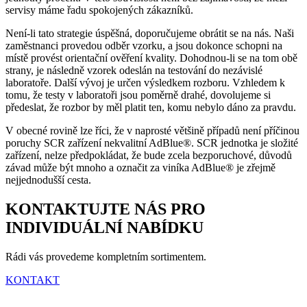
servisy máme řadu spokojených zákazníků.
Není-li tato strategie úspěšná, doporučujeme obrátit se na nás. Naši
zaměstnanci provedou odběr vzorku, a jsou dokonce schopni na
místě provést orientační ověření kvality. Dohodnou-li se na tom obě
strany, je následně vzorek odeslán na testování do nezávislé
laboratoře. Další vývoj je určen výsledkem rozboru. Vzhledem k
tomu, že testy v laboratoři jsou poměrně drahé, dovolujeme si
předeslat, že rozbor by měl platit ten, komu nebylo dáno za pravdu.
V obecné rovině lze říci, že v naprosté většině případů není příčinou
poruchy SCR zařízení nekvalitní AdBlue®. SCR jednotka je složité
zařízení, nelze předpokládat, že bude zcela bezporuchové, důvodů
závad může být mnoho a označit za viníka AdBlue® je zřejmě
nejjednodušší cesta.
KONTAKTUJTE NÁS PRO
INDIVIDUÁLNÍ NABÍDKU
Rádi vás provedeme kompletním sortimentem.
KONTAKT