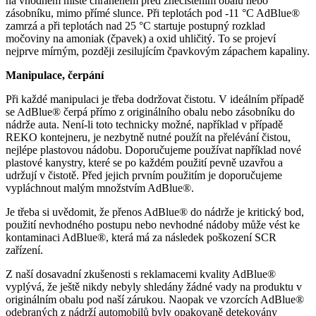
na vhodném místě chráněném před znečištěním obalu nebo
zásobníku, mimo přímé slunce. Při teplotách pod -11 °C AdBlue®
zamrzá a při teplotách nad 25 °C startuje postupný rozklad
močoviny na amoniak (čpavek) a oxid uhličitý. To se projeví
nejprve mírným, později zesilujícím čpavkovým zápachem kapaliny.
Manipulace, čerpání
Při každé manipulaci je třeba dodržovat čistotu. V ideálním případě
se AdBlue® čerpá přímo z originálního obalu nebo zásobníku do
nádrže auta. Není-li toto technicky možné, například v případě
REKO kontejneru, je nezbytně nutné použít na přelévání čistou,
nejlépe plastovou nádobu. Doporučujeme používat například nové
plastové kanystry, které se po každém použití pevně uzavřou a
udržují v čistotě. Před jejich prvním použitím je doporučujeme
vypláchnout malým množstvím AdBlue®.
Je třeba si uvědomit, že přenos AdBlue® do nádrže je kritický bod,
použití nevhodného postupu nebo nevhodné nádoby může vést ke
kontaminaci AdBlue®, která má za následek poškození SCR
zařízení.
Z naší dosavadní zkušenosti s reklamacemi kvality AdBlue®
vyplývá, že ještě nikdy nebyly shledány žádné vady na produktu v
originálním obalu pod naší zárukou. Naopak ve vzorcích AdBlue®
odebraných z nádrží automobilů byly opakovaně detekovány