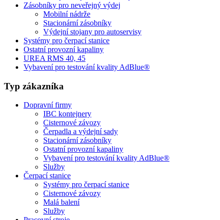
Zásobníky pro neveřejný výdej
Mobilní nádrže
Stacionární zásobníky
Výdejní stojany pro autoservisy
Systémy pro čerpací stanice
Ostatní provozní kapaliny
UREA RMS 40, 45
Vybavení pro testování kvality AdBlue®
Typ zákazníka
Dopravní firmy
IBC kontejnery
Cisternové závozy
Čerpadla a výdejní sady
Stacionární zásobníky
Ostatní provozní kapaliny
Vybavení pro testování kvality AdBlue®
Služby
Čerpací stanice
Systémy pro čerpací stanice
Cisternové závozy
Malá balení
Služby
Pracovní stroje