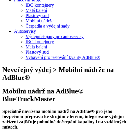
IBC kontejnery
Malá balení
Plastový sud
Mobilní nádrže
Čerpadla a výdejní sady
Autoservisy
Výdejní stojany pro autoservisy
IBC kontejnery
Malá balení
Plastový sud
Vybavení pro testování kvality AdBlue®
Neveřejný výdej > Mobilní nádrže na
AdBlue®
Mobilní nádrž na AdBlue®
BlueTruckMaster
Speciálně navržena mobilní nádrž na AdBlue® pro jeho
bezpečnou přepravu ke strojům v terénu, integrované výdejní
zařízení zajišťuje pohodlné dočerpání kapaliny i na vzdálených
místech.