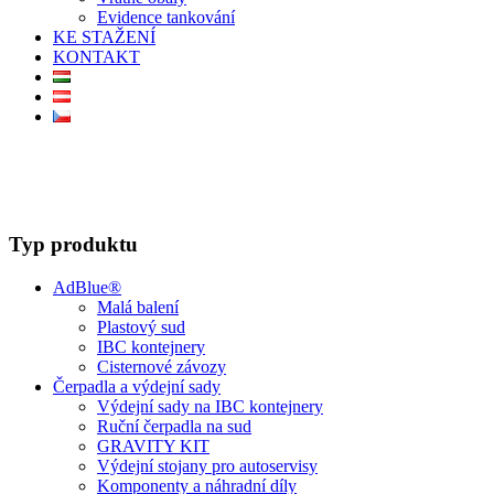
Evidence tankování
KE STAŽENÍ
KONTAKT
Typ produktu
AdBlue®
Malá balení
Plastový sud
IBC kontejnery
Cisternové závozy
Čerpadla a výdejní sady
Výdejní sady na IBC kontejnery
Ruční čerpadla na sud
GRAVITY KIT
Výdejní stojany pro autoservisy
Komponenty a náhradní díly