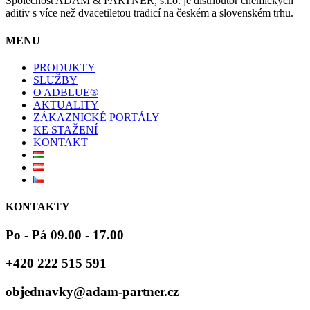
Společnost ADAM & PARTNER, s.r.o. je distributor chemických
aditiv s více než dvacetiletou tradicí na českém a slovenském trhu.
MENU
PRODUKTY
SLUŽBY
O ADBLUE®
AKTUALITY
ZÁKAZNICKÉ PORTÁLY
KE STAŽENÍ
KONTAKT
KONTAKTY
Po - Pá 09.00 - 17.00
+420 222 515 591
objednavky@adam-partner.cz