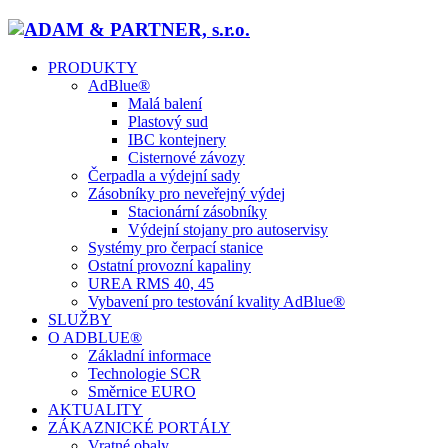
PRODUKTY
AdBlue®
Malá balení
Plastový sud
IBC kontejnery
Cisternové závozy
Čerpadla a výdejní sady
Zásobníky pro neveřejný výdej
Stacionární zásobníky
Výdejní stojany pro autoservisy
Systémy pro čerpací stanice
Ostatní provozní kapaliny
UREA RMS 40, 45
Vybavení pro testování kvality AdBlue®
SLUŽBY
O ADBLUE®
Základní informace
Technologie SCR
Směrnice EURO
AKTUALITY
ZÁKAZNICKÉ PORTÁLY
Vratné obaly