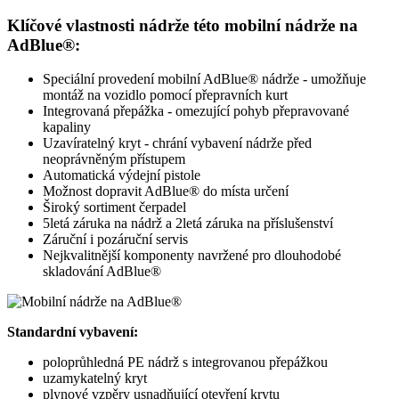
Klíčové vlastnosti nádrže této mobilní nádrže na
AdBlue®:
Speciální provedení mobilní AdBlue® nádrže - umožňuje
montáž na vozidlo pomocí přepravních kurt
Integrovaná přepážka - omezující pohyb přepravované
kapaliny
Uzavíratelný kryt - chrání vybavení nádrže před
neoprávněným přístupem
Automatická výdejní pistole
Možnost dopravit AdBlue® do místa určení
Široký sortiment čerpadel
5letá záruka na nádrž a 2letá záruka na příslušenství
Záruční i pozáruční servis
Nejkvalitnější komponenty navržené pro dlouhodobé
skladování AdBlue®
Standardní vybavení:
poloprůhledná PE nádrž s integrovanou přepážkou
uzamykatelný kryt
plynové vzpěry usnadňující otevření krytu